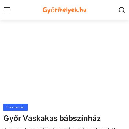
Kezdőlap
Győr városrészek
Kapcsolat
Város
Szórakozás
Egészség
Szórakozás
Oktatás
Győr Vaskakas bábszínház
Tech