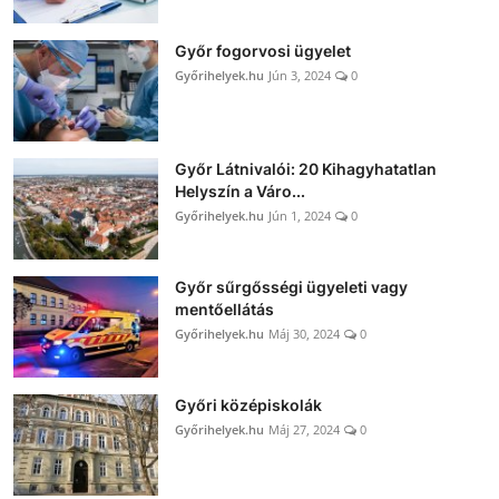
Győr fogorvosi ügyelet
Győrihelyek.hu
Jún 3, 2024
0
Győr Látnivalói: 20 Kihagyhatatlan
Helyszín a Váro...
Győrihelyek.hu
Jún 1, 2024
0
Győr sűrgősségi ügyeleti vagy
mentőellátás
Győrihelyek.hu
Máj 30, 2024
0
Győri középiskolák
Győrihelyek.hu
Máj 27, 2024
0