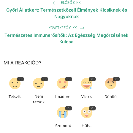
ELŐZŐ CIKK
Győri Állatkert: Természetközeli Élmények Kicsiknek és
Nagyoknak
KÖVETKEZŐ CIKK
Természetes Immunerősítők: Az Egészség Megőrzésének
Kulcsa
MI A REAKCIÓD?
0
0
0
0
0
Nem
Tetszik
Imádom
Vicces
Dühítő
tetszik
0
0
Szomorú
Hűha