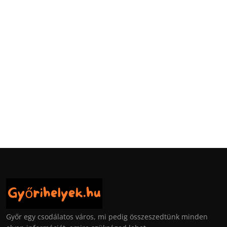
Győr egy csodálatos város, mi pedig összeszedtünk minden