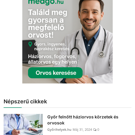
Népszerű cikkek
Győr felnőtt háziorvos körzetek és
orvosok
Győrihelyek.hu
Máj 31, 2024
0