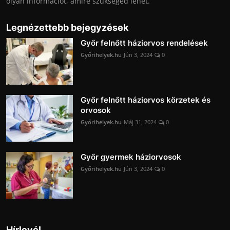
olyan információt, amire szükséged lehet.
Legnézettebb bejegyzések
Győr felnőtt háziorvos rendelések
Győrihelyek.hu
Jún 3, 2024
0
Győr felnőtt háziorvos körzetek és
orvosok
Győrihelyek.hu
Máj 31, 2024
0
Győr gyermek háziorvosok
Győrihelyek.hu
Jún 3, 2024
0
Hírlevél