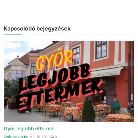
Kapcsolódó bejegyzések
Győr legjobb éttermei
Győrihelyek.hu
Máj 30, 2024
0