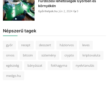
Fürdőzési lehetőségek Győrben és
környékén
Győrihelyek.hu
Jún 2, 2024
0
Népszerű tagek
győr
recept
desszert
háziorvos
leves
orvos
bitcoin
sütemény
crypto
kriptovaluta
egészség
bányászat
fokhagyma
nyelvtanulás
medgo.hu