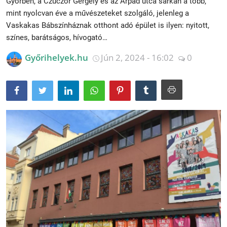
Győrben, a Czuczor Gergely és az Árpád utca sarkán a több,
mint nyolcvan éve a művészeteket szolgáló, jelenleg a
Receptek
Vaskakas Bábszínháznak otthont adó épület is ilyen: nyitott,
színes, barátságos, hívogató…
Galéria
Győrihelyek.hu
Jún 2, 2024 - 16:02
0