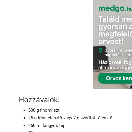
Hozzávalók:
500 g finomliszt
25 g friss élesztő vagy 7 g szárított élesztő
250 ml langyos tej