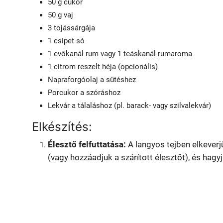
50 g cukor
50 g vaj
3 tojássárgája
1 csipet só
1 evőkanál rum vagy 1 teáskanál rumaroma
1 citrom reszelt héja (opcionális)
Napraforgóolaj a sütéshez
Porcukor a szóráshoz
Lekvár a tálaláshoz (pl. barack- vagy szilvalekvár)
Elkészítés:
Élesztő felfuttatása:
A langyos tejben elkeverjü
(vagy hozzáadjuk a szárított élesztőt), és hagyj