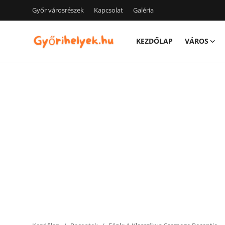
Győr városrészek
Kapcsolat
Galéria
KEZDŐLAP
VÁROS
Kezdőlap
Győr városrészek
Kapcsolat
Város
Szórakozás
Egészség
Oktatás
Tech