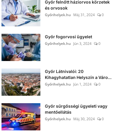
Győr felnőtt háziorvos körzetek
és orvosok
Győrihelyek.hu
Máj 31, 2024
0
Győr fogorvosi ügyelet
Győrihelyek.hu
Jún 3, 2024
0
Győr Látnivalói: 20
Kihagyhatatlan Helyszín a Váro...
Győrihelyek.hu
Jún 1, 2024
0
Győr sűrgősségi ügyeleti vagy
mentőellátás
Győrihelyek.hu
Máj 30, 2024
0