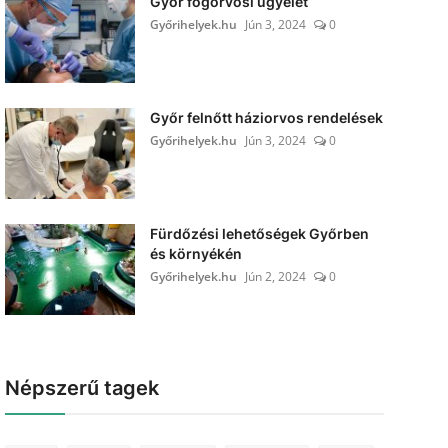
Győr fogorvosi ügyelet
Győrihelyek.hu
Jún 3, 2024
0
Győr felnőtt háziorvos rendelések
Győrihelyek.hu
Jún 3, 2024
0
Fürdőzési lehetőségek Győrben
és környékén
Győrihelyek.hu
Jún 2, 2024
0
Népszerű tagek