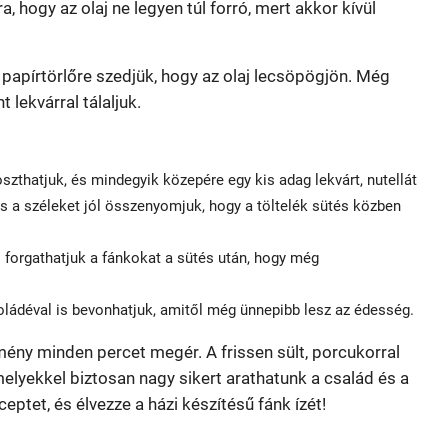
a, hogy az olaj ne legyen túl forró, mert akkor kívül
papírtörlőre szedjük, hogy az olaj lecsöpögjön. Még
 lekvárral tálaljuk.
szthatjuk, és mindegyik közepére egy kis adag lekvárt, nutellát
és a széleket jól összenyomjuk, hogy a töltelék sütés közben
 forgathatjuk a fánkokat a sütés után, hogy még
oládéval is bevonhatjuk, amitől még ünnepibb lesz az édesség.
mény minden percet megér. A frissen sült, porcukorral
amelyekkel biztosan nagy sikert arathatunk a család és a
ptet, és élvezze a házi készítésű fánk ízét!