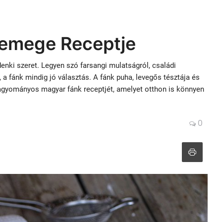
semege Receptje
enki szeret. Legyen szó farsangi mulatságról, családi
 a fánk mindig jó választás. A fánk puha, levegős tésztája és
hagyományos magyar fánk receptjét, amelyet otthon is könnyen
0