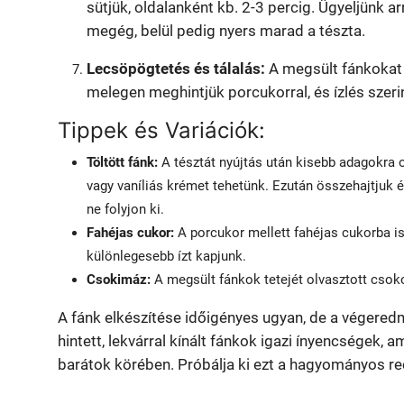
sütjük, oldalanként kb. 2-3 percig. Ügyeljünk arr
megég, belül pedig nyers marad a tészta.
Lecsöpögtetés és tálalás:
A megsült fánkokat 
melegen meghintjük porcukorral, és ízlés szerint
Tippek és Variációk:
Töltött fánk:
A tésztát nyújtás után kisebb adagokra o
vagy vaníliás krémet tehetünk. Ezután összehajtjuk 
ne folyjon ki.
Fahéjas cukor:
A porcukor mellett fahéjas cukorba is
különlegesebb ízt kapjunk.
Csokimáz:
A megsült fánkok tetejét olvasztott csok
A fánk elkészítése időigényes ugyan, de a végered
hintett, lekvárral kínált fánkok igazi ínyencségek, 
barátok körében. Próbálja ki ezt a hagyományos rece