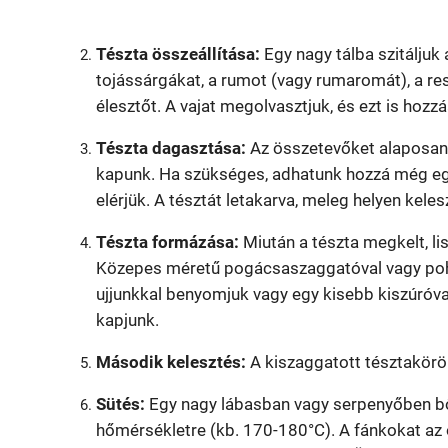
Tészta összeállítása:
Egy nagy tálba szitáljuk 
tojássárgákat, a rumot (vagy rumaromát), a resz
élesztőt. A vajat megolvasztjuk, és ezt is hozz
Tészta dagasztása:
Az összetevőket alaposan 
kapunk. Ha szükséges, adhatunk hozzá még egy 
elérjük. A tésztát letakarva, meleg helyen keles
Tészta formázása:
Miután a tészta megkelt, lis
Közepes méretű pogácsaszaggatóval vagy pohá
ujjunkkal benyomjuk vagy egy kisebb kiszúróval
kapjunk.
Második kelesztés:
A kiszaggatott tésztakörö
Sütés:
Egy nagy lábasban vagy serpenyőben b
hőmérsékletre (kb. 170-180°C). A fánkokat az 