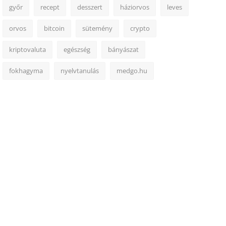
győr
recept
desszert
háziorvos
leves
orvos
bitcoin
sütemény
crypto
kriptovaluta
egészség
bányászat
fokhagyma
nyelvtanulás
medgo.hu