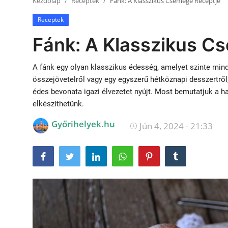
Kezdőlap
Receptek
Fánk: A Klasszikus Csemege Receptje
Receptek
Receptek
Galéria
Fánk: A Klasszikus C
A fánk egy olyan klasszikus édesség, amelyet szinte mind
összejövetelről vagy egy egyszerű hétköznapi desszertről,
édes bevonata igazi élvezetet nyújt. Most bemutatjuk a 
elkészíthetünk.
Győrihelyek.hu
Jún 4, 2024 - 21:33