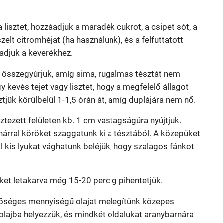
a lisztet, hozzáadjuk a maradék cukrot, a csipet sót, a
elt citromhéjat (ha használunk), és a felfuttatott
áadjuk a keverékhez.
összegyúrjuk, amíg sima, rugalmas tésztát nem
kevés tejet vagy lisztet, hogy a megfelelő állagot
ztjük körülbelül 1-1,5 órán át, amíg duplájára nem nő.
ztezett felületen kb. 1 cm vastagságúra nyújtjuk.
rral köröket szaggatunk ki a tésztából. A közepüket
 kis lyukat vághatunk beléjük, hogy szalagos fánkot
ket letakarva még 15-20 percig pihentetjük.
őséges mennyiségű olajat melegítünk közepes
olajba helyezzük, és mindkét oldalukat aranybarnára