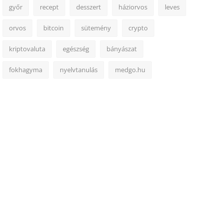
győr
recept
desszert
háziorvos
leves
orvos
bitcoin
sütemény
crypto
kriptovaluta
egészség
bányászat
fokhagyma
nyelvtanulás
medgo.hu