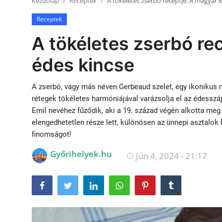
Kezdőlap
Receptek
A tökéletes zserbó receptje: A magyar 
Receptek
Receptek
Galéria
A tökéletes zserbó re
édes kincse
A zserbó, vagy más néven Gerbeaud szelet, egy ikonikus 
rétegek tökéletes harmóniájával varázsolja el az édesszá
Emil nevéhez fűződik, aki a 19. század végén alkotta me
elengedhetetlen része lett, különösen az ünnepi asztalok 
finomságot!
Győrihelyek.hu
Jún 4, 2024 - 21:17