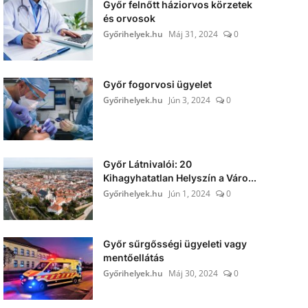
Győr felnőtt háziorvos körzetek
és orvosok
Győrihelyek.hu
Máj 31, 2024
0
Győr fogorvosi ügyelet
Győrihelyek.hu
Jún 3, 2024
0
Győr Látnivalói: 20
Kihagyhatatlan Helyszín a Váro...
Győrihelyek.hu
Jún 1, 2024
0
Győr sűrgősségi ügyeleti vagy
mentőellátás
Győrihelyek.hu
Máj 30, 2024
0