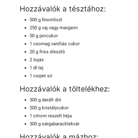
Hozzávalók a tésztához:
500 g finomliszt
250 g vaj vagy margarin
50 g porcukor
1 csomag vaníliás cukor
20 g friss élesztő
2 tojás
1 dl tej
1 csipet só
Hozzávalók a töltelékhez:
300 g darált dió
200 g kristálycukor
1 citrom reszelt héja
300 g sárgabaracklekvár
Hozzávalók a mázhoz: