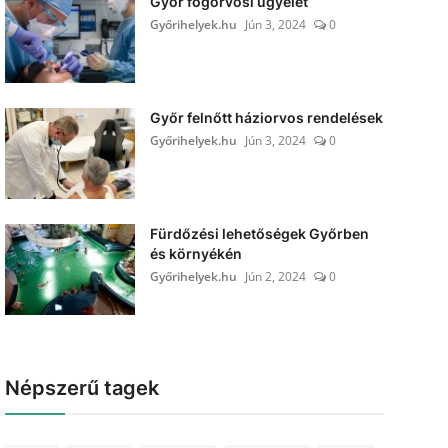
Győr fogorvosi ügyelet
Győrihelyek.hu
Jún 3, 2024
0
Győr felnőtt háziorvos rendelések
Győrihelyek.hu
Jún 3, 2024
0
Fürdőzési lehetőségek Győrben
és környékén
Győrihelyek.hu
Jún 2, 2024
0
Népszerű tagek