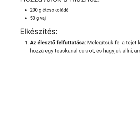
200 g étcsokoládé
50 g vaj
Elkészítés:
Az élesztő felfuttatása
: Melegítsük fel a tejet
hozzá egy teáskanál cukrot, és hagyjuk állni, am