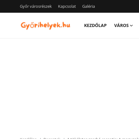
Győr városrészek
Kapcsolat
Galéria
KEZDŐLAP
VÁROS
Kezdőlap
Győr városrészek
Kapcsolat
Város
Szórakozás
Egészség
Oktatás
Tech