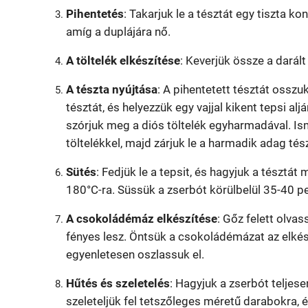
Pihentetés
: Takarjuk le a tésztát egy tiszta ko
amíg a duplájára nő.
A töltelék elkészítése
: Keverjük össze a darált 
A tészta nyújtása
: A pihentetett tésztát osszu
tésztát, és helyezzük egy vajjal kikent tepsi a
szórjuk meg a diós töltelék egyharmadával. Is
töltelékkel, majd zárjuk le a harmadik adag tész
Sütés
: Fedjük le a tepsit, és hagyjuk a tésztá
180°C-ra. Süssük a zserbót körülbelül 35-40 pe
A csokoládémáz elkészítése
: Gőz felett olvas
fényes lesz. Öntsük a csokoládémázat az elkés
egyenletesen oszlassuk el.
Hűtés és szeletelés
: Hagyjuk a zserbót telje
szeleteljük fel tetszőleges méretű darabokra, és