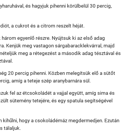
nyharuhával, és hagyjuk pihenni körülbelül 30 percig,
diót, a cukrot és a citrom reszelt héját.
k három egyenlő részre. Nyújtsuk ki az első adag
ljára. Kenjük meg vastagon sárgabaracklekvárral, majd
mételjük meg a rétegezést a második adag tésztával és
tával.
t még 20 percig pihenni. Közben melegítsük elő a sütőt
rcig, amíg a teteje szép aranybarnára sül.
szuk fel az étcsokoládét a vajjal együtt, amíg sima és
zült sütemény tetejére, és egy spatula segítségével
sen kihűlni, hogy a csokoládémáz megdermedjen. Ezután
 tálaljuk.