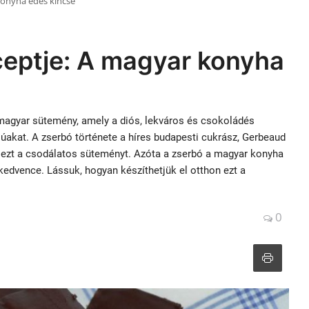
konyha édes kincse
ceptje: A magyar konyha
magyar sütemény, amely a diós, lekváros és csokoládés
júakat. A zserbó története a híres budapesti cukrász, Gerbeaud
g ezt a csodálatos süteményt. Azóta a zserbó a magyar konyha
kedvence. Lássuk, hogyan készíthetjük el otthon ezt a
0