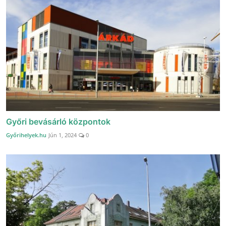
Győri bevásárló központok
Győrihelyek.hu
Jún 1, 2024
0