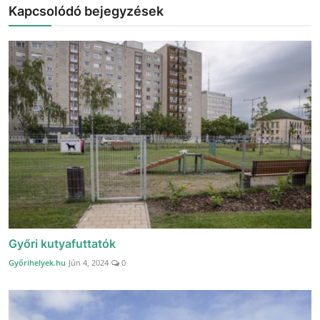
Kapcsolódó bejegyzések
Győri kutyafuttatók
Győrihelyek.hu
Jún 4, 2024
0