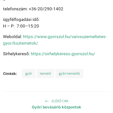
telefonszám: +36-20/290-1402
ügyfélfogadási idő:
H – P: 7:00–15:20
Weboldal:
https://www.gyorszol.hu/varosuzemeltetes-
gyor/koztemetok/
Sírhelykereső:
https://sirhelykereso.gyorszol.hu/
győr
temető
győri temetők
Címkék:
ELŐZŐ CIKK
Győri bevásárló központok