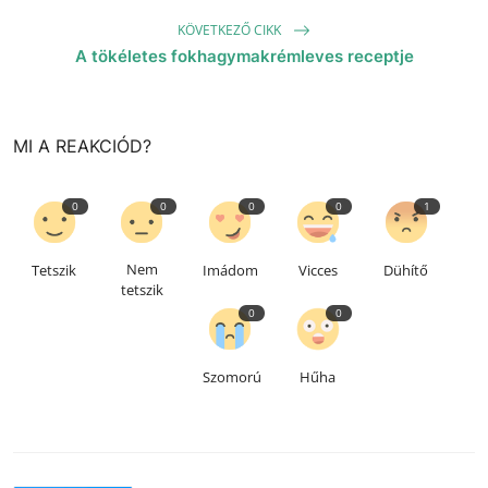
KÖVETKEZŐ CIKK
A tökéletes fokhagymakrémleves receptje
MI A REAKCIÓD?
0
0
0
0
1
Nem
Tetszik
Imádom
Vicces
Dühítő
tetszik
0
0
Szomorú
Hűha