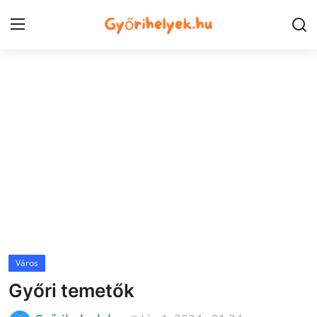
Kezdőlap
Győr városrészek
Kapcsolat
Város
Szórakozás
Egészség
Város
Oktatás
Győri temetők
Tech