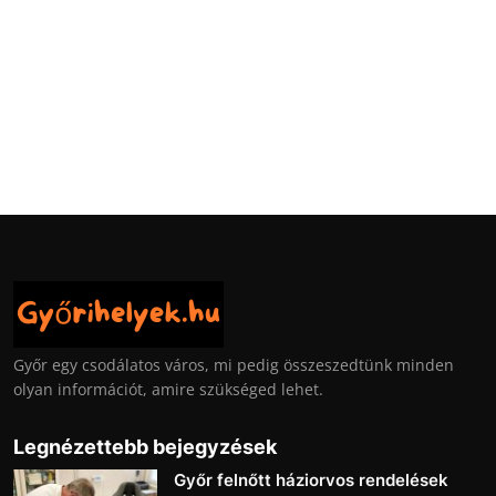
Győr egy csodálatos város, mi pedig összeszedtünk minden
olyan információt, amire szükséged lehet.
Legnézettebb bejegyzések
Győr felnőtt háziorvos rendelések