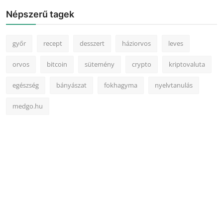
Népszerű tagek
győr
recept
desszert
háziorvos
leves
orvos
bitcoin
sütemény
crypto
kriptovaluta
egészség
bányászat
fokhagyma
nyelvtanulás
medgo.hu