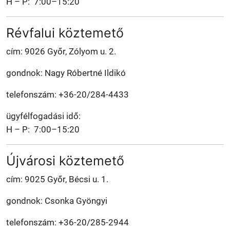
H – P: 7:00–15:20
Révfalui köztemető
cím: 9026 Győr, Zólyom u. 2.
gondnok: Nagy Róbertné Ildikó
telefonszám: +36-20/284-4433
ügyfélfogadási idő:
H – P: 7:00–15:20
Újvárosi köztemető
cím: 9025 Győr, Bécsi u. 1.
gondnok: Csonka Gyöngyi
telefonszám: +36-20/285-2944