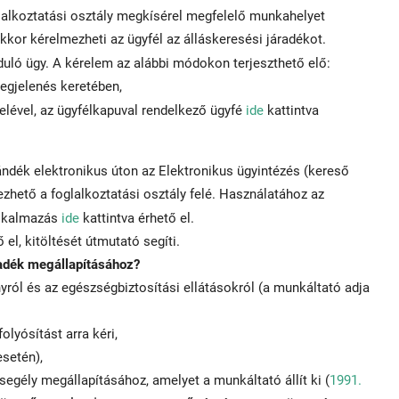
glalkoztatási osztály megkísérel megfelelő munkahelyet
kkor kérelmezheti az ügyfél az álláskeresési járadékot.
nduló ügy. A kérelem az alábbi módokon terjeszthető elő:
megjelenés keretében,
elével, az ügyfélkapuval rendelkező ügyfé
ide
kattintva
szándék elektronikus úton az Elektronikus ügyintézés (kereső
ezhető a foglalkoztatási osztály felé. Használatához az
alkalmazás
ide
kattintva érhető el.
l, kitöltését útmutató segíti.
adék megállapításához?
yról és az egészségbiztosítási ellátásokról (a munkáltató adja
lyósítást arra kéri,
esetén),
segély megállapításához, amelyet a munkáltató állít ki (
1991.