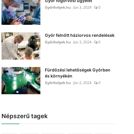
Győr fogorvosi ügyelet
Győrihelyek.hu
Jún 3, 2024
0
Győr felnőtt háziorvos rendelések
Győrihelyek.hu
Jún 3, 2024
0
Fürdőzési lehetőségek Győrben
és környékén
Győrihelyek.hu
Jún 2, 2024
0
Népszerű tagek