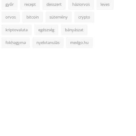
győr
recept
desszert
háziorvos
leves
orvos
bitcoin
sütemény
crypto
kriptovaluta
egészség
bányászat
fokhagyma
nyelvtanulás
medgo.hu