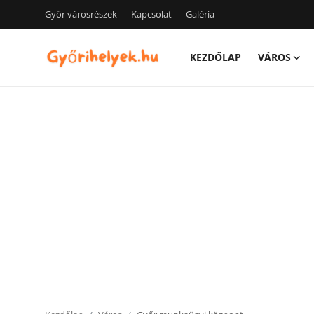
Győr városrészek
Kapcsolat
Galéria
KEZDŐLAP
VÁROS
Kezdőlap
Győr városrészek
Kapcsolat
Város
Szórakozás
Egészség
Oktatás
Tech