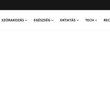
SZÓRAKOZÁS
EGÉSZSÉG
OKTATÁS
TECH
REC