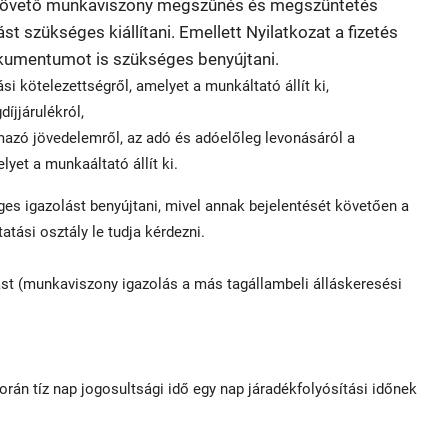
t követő munkaviszony megszűnés és megszüntetés
t szükséges kiállítani. Emellett Nyilatkozat a fizetés
okumentumot is szükséges benyújtani.
ási kötelezettségről, amelyet a munkáltató állít ki,
íjjárulékról,
rmazó jövedelemről, az adó és adóelőleg levonásáról a
yet a munkaáltató állít ki.
s igazolást benyújtani, mivel annak bejelentését követően a
tatási osztály le tudja kérdezni.
ást (munkaviszony igazolás a más tagállambeli álláskeresési
orán tíz nap jogosultsági idő egy nap járadékfolyósítási időnek