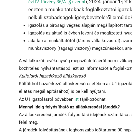
2024. január 1-jé
évi IV. törvény 36/A. § szerint
),
esetén a munkáltatóknak foglalkoztatói igazolás
nélküli szabadságok igénybevételéről című d
igazolás a bírósági végzés alapján megállapított tart
igazolás az aktuális évben levont és megfizetett nyugd
adatlap a munkáltatótól (társas vállalkozástól) szá
munkaviszony (tagsági viszony) megszűnésekor, amel
A vállalkozói tevékenység megszüntetéséről nem szüksége
közhiteles nyilvántartásból ezt az információt a foglalkoz
Külföldről hazaérkező álláskereső
Külföldről hazaérkező álláskereső esetében az U1 igazol
ellátás megállapításához) is be kell nyújtani.
Az U1 igazolásról bővebben
itt
tájékozódhat.
Mennyi ideig folyósítható az álláskeresési járadék?
Az álláskeresési járadék folyósítási idejének számítása s
felel meg.
A járadék folyósításának leghosszabb időtartama 90 nap.