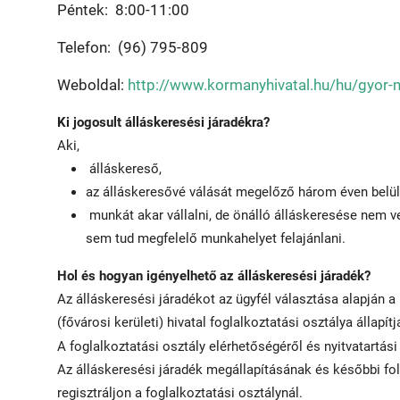
Péntek: 8:00-11:00
Telefon:
(96) 795-809
Weboldal:
http://www.kormanyhivatal.hu/hu/gyor
Ki jogosult álláskeresési járadékra?
Aki,
álláskereső,
az álláskeresővé válását megelőző három éven belül 
munkát akar vállalni, de önálló álláskeresése nem v
sem tud megfelelő munkahelyet felajánlani.
Hol és hogyan igényelhető az álláskeresési járadék?
Az álláskeresési járadékot az ügyfél választása alapján a 
(fővárosi kerületi) hivatal foglalkoztatási osztálya állapít
A foglalkoztatási osztály elérhetőségéről és nyitvatartási 
Az álláskeresési járadék megállapításának és későbbi fol
regisztráljon a foglalkoztatási osztálynál.