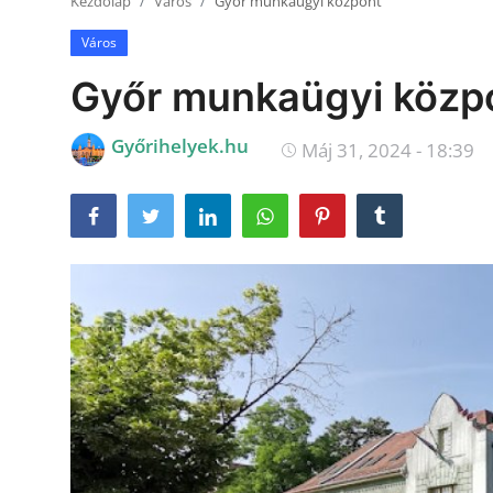
Kezdőlap
Város
Győr munkaügyi központ
Receptek
Város
Galéria
Győr munkaügyi közp
Győrihelyek.hu
Máj 31, 2024 - 18:39