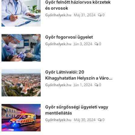
Győr felnőtt háziorvos körzetek
és orvosok
Győrihelyek.hu
Máj 31, 2024
0
Győr fogorvosi ügyelet
Győrihelyek.hu
Jún 3, 2024
0
Győr Látnivalói: 20
Kihagyhatatlan Helyszín a Váro...
Győrihelyek.hu
Jún 1, 2024
0
Győr sűrgősségi ügyeleti vagy
mentőellátás
Győrihelyek.hu
Máj 30, 2024
0