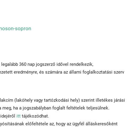
-moson-sopron
legalább 360 nap jogszerző idővel rendelkezik,
ezetett eredményre, és számára az állami foglalkoztatási szerv
lakcím (lakóhely vagy tartózkodási hely) szerint illetékes járási
ja meg, ha a jogszabályban foglalt feltételek teljesülnek.
idejéről
itt
tájékozódhat.
yósításának előfeltétele az, hogy az ügyfél álláskeresőként