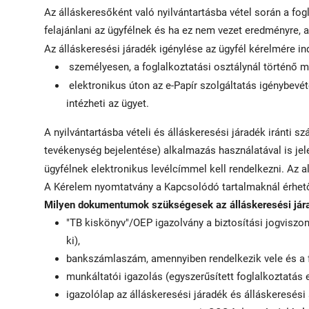
Az álláskeresőként való nyilvántartásba vétel során a fo
felajánlani az ügyfélnek és ha ez nem vezet eredményre, a
Az álláskeresési járadék igénylése az ügyfél kérelmére i
személyesen, a foglalkoztatási osztálynál történő 
elektronikus úton az e-Papír szolgáltatás igénybevét
intézheti az ügyet.
A nyilvántartásba vételi és álláskeresési járadék iránti 
tevékenység bejelentése) alkalmazás használatával is jel
ügyfélnek elektronikus levélcímmel kell rendelkezni. Az 
A Kérelem nyomtatvány a Kapcsolódó tartalmaknál érhető e
Milyen dokumentumok szükségesek az álláskeresési jár
"TB kiskönyv"/OEP igazolvány a biztosítási jogviszon
ki),
bankszámlaszám, amennyiben rendelkezik vele és a fo
munkáltatói igazolás (egyszerűsített foglalkoztatás 
igazolólap az álláskeresési járadék és álláskeresési 