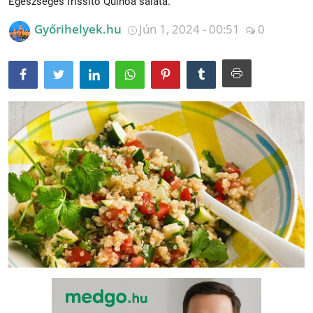
Egészséges frissítő Quinoa saláta.
Receptek
Győrihelyek.hu
Jún 1, 2024 - 00:51
0
Galéria