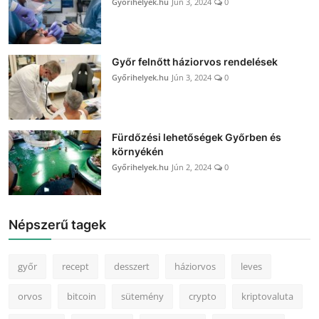
Győrihelyek.hu
Jún 3, 2024
0
Győr felnőtt háziorvos rendelések
Győrihelyek.hu
Jún 3, 2024
0
Fürdőzési lehetőségek Győrben és
környékén
Győrihelyek.hu
Jún 2, 2024
0
Népszerű tagek
győr
recept
desszert
háziorvos
leves
orvos
bitcoin
sütemény
crypto
kriptovaluta