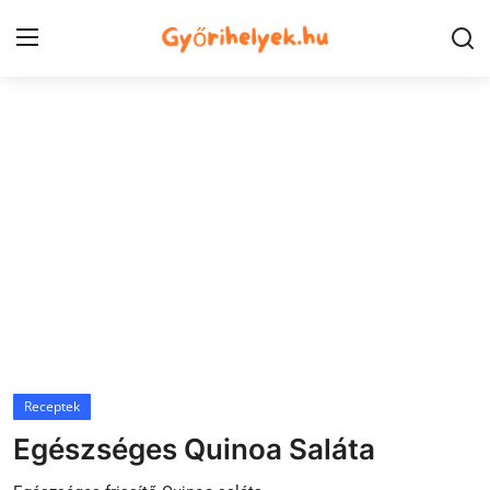
Kezdőlap
Győr városrészek
Kapcsolat
Város
Szórakozás
Egészség
Receptek
Oktatás
Egészséges Quinoa Saláta
Tech