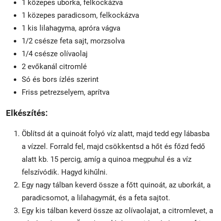
1 közepes uborka, felkockázva
1 közepes paradicsom, felkockázva
1 kis lilahagyma, apróra vágva
1/2 csésze feta sajt, morzsolva
1/4 csésze olívaolaj
2 evőkanál citromlé
Só és bors ízlés szerint
Friss petrezselyem, aprítva
Elkészítés:
Öblítsd át a quinoát folyó víz alatt, majd tedd egy lábasba
a vízzel. Forrald fel, majd csökkentsd a hőt és főzd fedő
alatt kb. 15 percig, amíg a quinoa megpuhul és a víz
felszívódik. Hagyd kihűlni.
Egy nagy tálban keverd össze a főtt quinoát, az uborkát, a
paradicsomot, a lilahagymát, és a feta sajtot.
Egy kis tálban keverd össze az olívaolajat, a citromlevet, a