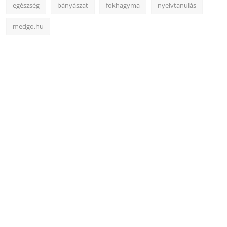
egészség
bányászat
fokhagyma
nyelvtanulás
medgo.hu