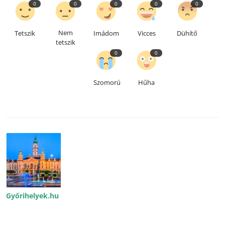
0
0
0
0
0
Nem
Tetszik
Imádom
Vicces
Dühítő
tetszik
0
0
Szomorú
Hűha
Győrihelyek.hu