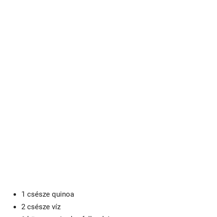
1 csésze quinoa
2 csésze víz