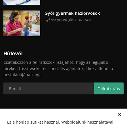
Győr gyermek háziorvosok
Győrihelyek.hu
Jún 3, 2024
0
Hírlevél
Csatlakozzon a feliratkozók listájához, hogy az legújabb
híreket, frissítéseket és speciális ajánlatokat közvetlenül a
postaládájába kapja.
Feliratkozás
Ez a honlap sütiket használ. Weboldalunk használatával