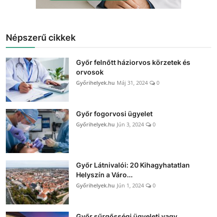
Népszerű cikkek
Győr felnőtt háziorvos körzetek és
orvosok
Győrihelyek.hu
Máj 31, 2024
0
Győr fogorvosi ügyelet
Győrihelyek.hu
Jún 3, 2024
0
Győr Látnivalói: 20 Kihagyhatatlan
Helyszín a Váro...
Győrihelyek.hu
Jún 1, 2024
0
Győr sűrgősségi ügyeleti vagy