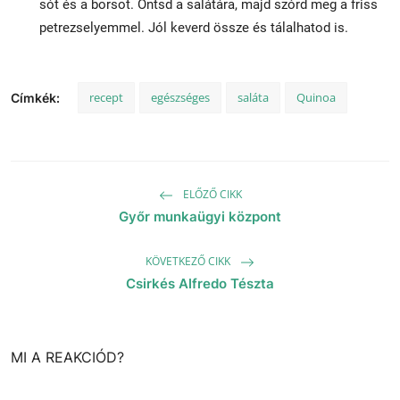
sót és a borsot. Öntsd a salátára, majd szórd meg a friss
petrezselyemmel. Jól keverd össze és tálalhatod is.
recept
egészséges
saláta
Quinoa
Címkék:
ELŐZŐ CIKK
Győr munkaügyi központ
KÖVETKEZŐ CIKK
Csirkés Alfredo Tészta
MI A REAKCIÓD?