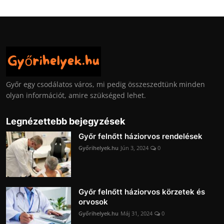
Győr egy csodálatos város, mi pedig összeszedtünk minden
olyan információt, amire szükséged lehet.
Legnézettebb bejegyzések
Győr felnőtt háziorvos rendelések
Győrihelyek.hu
Jún 3, 2024
0
Győr felnőtt háziorvos körzetek és
orvosok
Győrihelyek.hu
Máj 31, 2024
0