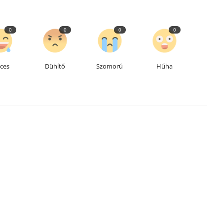
0
0
0
0
cces
Dühítő
Szomorú
Hűha