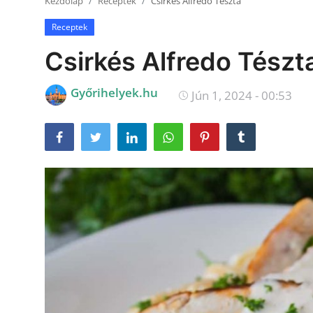
Kezdőlap
Receptek
Csirkés Alfredo Tészta
Receptek
Receptek
Galéria
Csirkés Alfredo Tészt
Győrihelyek.hu
Jún 1, 2024 - 00:53