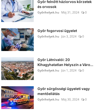
Győr felnőtt háziorvos körzetek
és orvosok
Győrihelyek.hu
Máj 31, 2024
0
Győr fogorvosi ügyelet
Győrihelyek.hu
Jún 3, 2024
0
Győr Látnivalói: 20
Kihagyhatatlan Helyszín a Váro...
Győrihelyek.hu
Jún 1, 2024
0
Győr sűrgősségi ügyeleti vagy
mentőellátás
Győrihelyek.hu
Máj 30, 2024
0