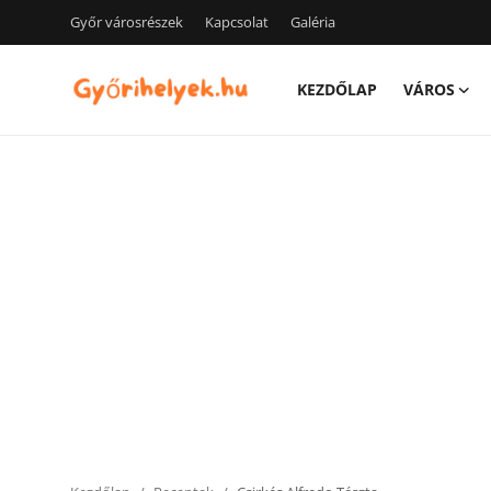
Győr városrészek
Kapcsolat
Galéria
KEZDŐLAP
VÁROS
Kezdőlap
Győr városrészek
Kapcsolat
Város
Szórakozás
Egészség
Oktatás
Tech