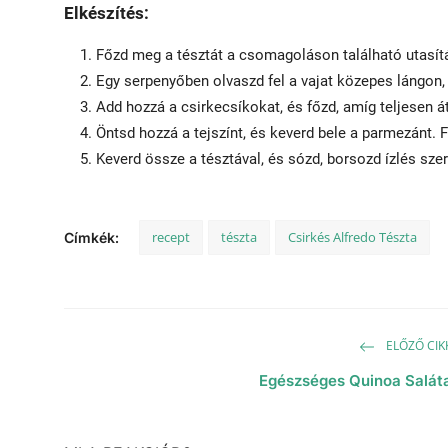
Elkészítés:
Főzd meg a tésztát a csomagoláson található utasítás
Egy serpenyőben olvaszd fel a vajat közepes lángon, 
Add hozzá a csirkecsíkokat, és főzd, amíg teljesen á
Öntsd hozzá a tejszínt, és keverd bele a parmezánt.
Keverd össze a tésztával, és sózd, borsozd ízlés sze
recept
tészta
Csirkés Alfredo Tészta
Címkék:
ELŐZŐ CIK
Egészséges Quinoa Salát