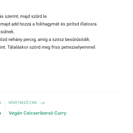
 szerint, majd szűrd le.
majd add hozzá a fokhagymát és pirítsd illatosra.
tsülnek.
 Főzd néhány percig, amíg a szósz besűrűsödik.
rint. Tálaláskor szórd meg friss petrezselyemmel.
K
KÖVETKEZŐ CIKK
a
Vegán Csicseriborsó Curry