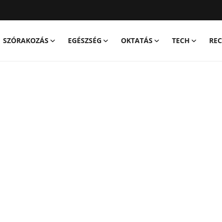
SZÓRAKOZÁS
EGÉSZSÉG
OKTATÁS
TECH
REC