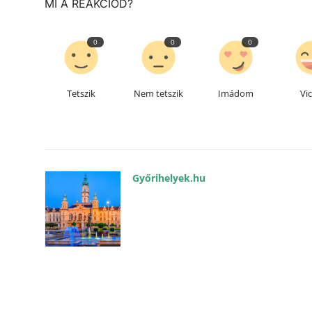
MI A REAKCIÓD?
0
0
0
Tetszik
Nem tetszik
Imádom
Vi
Győrihelyek.hu