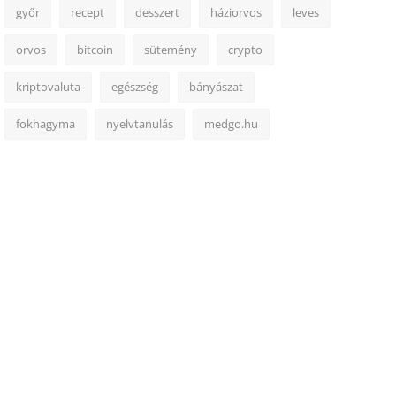
győr
recept
desszert
háziorvos
leves
orvos
bitcoin
sütemény
crypto
kriptovaluta
egészség
bányászat
fokhagyma
nyelvtanulás
medgo.hu