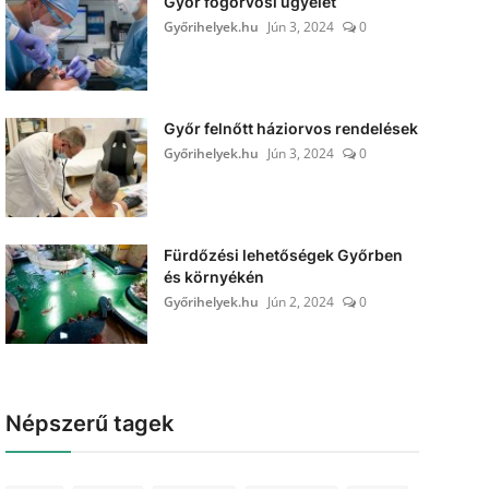
Győr fogorvosi ügyelet
Győrihelyek.hu
Jún 3, 2024
0
Győr felnőtt háziorvos rendelések
Győrihelyek.hu
Jún 3, 2024
0
Fürdőzési lehetőségek Győrben
és környékén
Győrihelyek.hu
Jún 2, 2024
0
Népszerű tagek