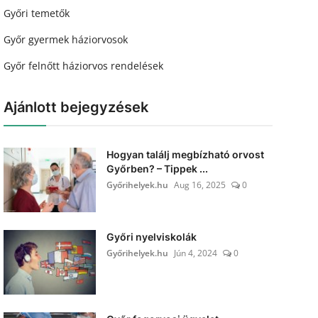
Győri temetők
Győr gyermek háziorvosok
Győr felnőtt háziorvos rendelések
Ajánlott bejegyzések
Hogyan találj megbízható orvost
Győrben? – Tippek ...
Győrihelyek.hu
Aug 16, 2025
0
Győri nyelviskolák
Győrihelyek.hu
Jún 4, 2024
0