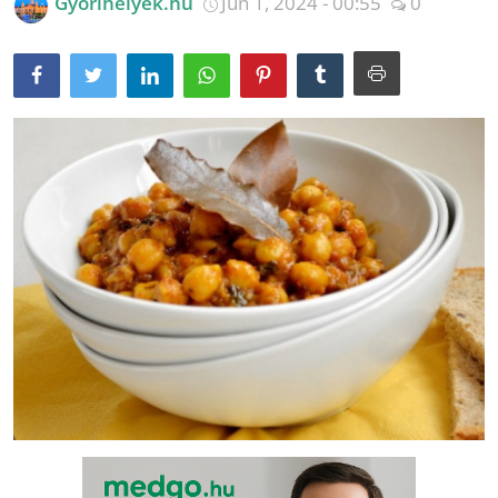
Győrihelyek.hu
Jún 1, 2024 - 00:55
0
Receptek
Galéria