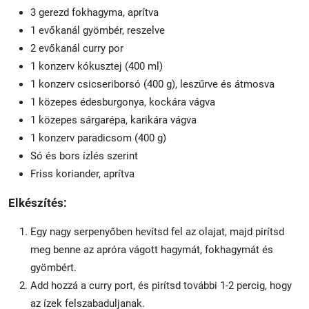
3 gerezd fokhagyma, aprítva
1 evőkanál gyömbér, reszelve
2 evőkanál curry por
1 konzerv kókusztej (400 ml)
1 konzerv csicseriborsó (400 g), leszűrve és átmosva
1 közepes édesburgonya, kockára vágva
1 közepes sárgarépa, karikára vágva
1 konzerv paradicsom (400 g)
Só és bors ízlés szerint
Friss koriander, aprítva
Elkészítés:
Egy nagy serpenyőben hevítsd fel az olajat, majd pirítsd
meg benne az apróra vágott hagymát, fokhagymát és
gyömbért.
Add hozzá a curry port, és pirítsd további 1-2 percig, hogy
az ízek felszabaduljanak.