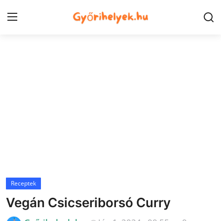
Kezdőlap
Győr városrészek
Kapcsolat
Város
Szórakozás
Egészség
Receptek
Oktatás
Vegán Csicseriborsó Curry
Tech