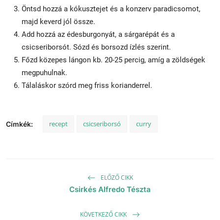
Öntsd hozzá a kókusztejet és a konzerv paradicsomot,
majd keverd jól össze.
Add hozzá az édesburgonyát, a sárgarépát és a
csicseriborsót. Sózd és borsozd ízlés szerint.
Főzd közepes lángon kb. 20-25 percig, amíg a zöldségek
megpuhulnak.
Tálaláskor szórd meg friss korianderrel.
recept
csicseriborsó
curry
Címkék:
ELŐZŐ CIKK
Csirkés Alfredo Tészta
KÖVETKEZŐ CIKK