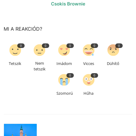
Csokis Brownie
MI A REAKCIÓD?
0
0
0
0
0
Nem
Tetszik
Imádom
Vicces
Dühítő
tetszik
0
0
Szomorú
Hűha