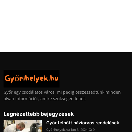
Győr egy csodálatos város, mi pedig összeszedtünk minden
olyan információt, amire szükséged lehet.
Legnézettebb bejegyzések
Győr felnőtt háziorvos rendelések
Győrihelyek.hu
Jún 3, 2024
0