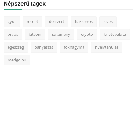
Népszerű tagek
győr
recept
desszert
háziorvos
leves
orvos
bitcoin
sütemény
crypto
kriptovaluta
egészség
bányászat
fokhagyma
nyelvtanulás
medgo.hu