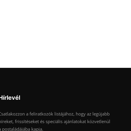
Hírlevél
Csatlakozzon a feliratkozók listájához, hogy az legújabb
híreket, frissítéseket és speciális ajánlatokat közvetlenül
a postaládájába kapja.