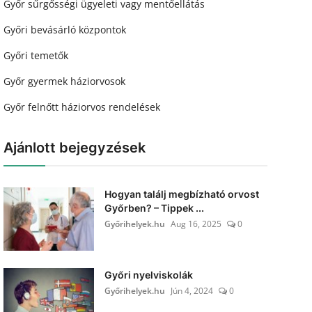
Győr sűrgősségi ügyeleti vagy mentőellátás
Győri bevásárló központok
Győri temetők
Győr gyermek háziorvosok
Győr felnőtt háziorvos rendelések
Ajánlott bejegyzések
Hogyan találj megbízható orvost
Győrben? – Tippek ...
Győrihelyek.hu
Aug 16, 2025
0
Győri nyelviskolák
Győrihelyek.hu
Jún 4, 2024
0