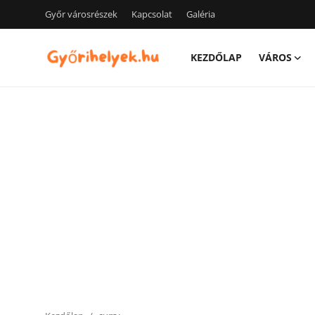
Győr városrészek
Kapcsolat
Galéria
KEZDŐLAP
VÁROS
Kezdőlap
Győr városrészek
Kapcsolat
Város
Szórakozás
Egészség
Oktatás
Tech