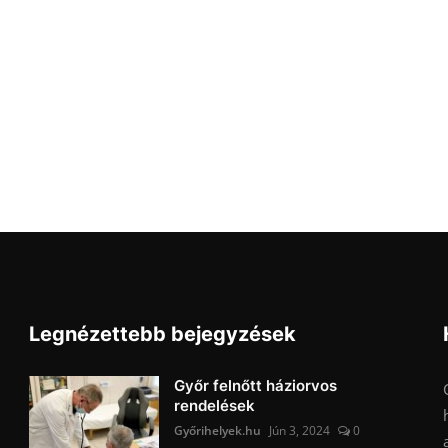
Legnézettebb bejegyzések
Győr felnőtt háziorvos
rendelések
Győrihelyek.hu
Jún 3, 2024
0