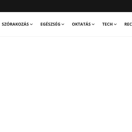
SZÓRAKOZÁS
EGÉSZSÉG
OKTATÁS
TECH
REC