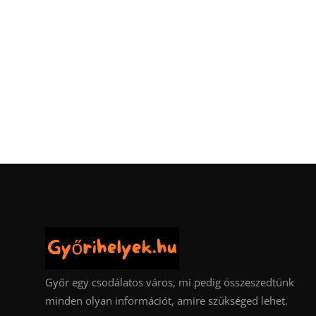
Győr egy csodálatos város, mi pedig összeszedtünk
minden olyan információt, amire szükséged lehet.