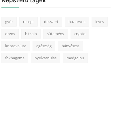
Népszerű tagek
győr
recept
desszert
háziorvos
leves
orvos
bitcoin
sütemény
crypto
kriptovaluta
egészség
bányászat
fokhagyma
nyelvtanulás
medgo.hu