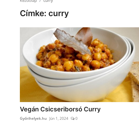
Kezdőlap
curry
Receptek
Címke: curry
Galéria
Vegán Csicseriborsó Curry
Győrihelyek.hu
Jún 1, 2024
0