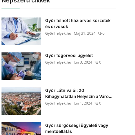
Népszerű cikkek
Győr felnőtt háziorvos körzetek
és orvosok
Győrihelyek.hu
Máj 31, 2024
0
Győr fogorvosi ügyelet
Győrihelyek.hu
Jún 3, 2024
0
Győr Látnivalói: 20
Kihagyhatatlan Helyszín a Váro...
Győrihelyek.hu
Jún 1, 2024
0
Győr sűrgősségi ügyeleti vagy
mentőellátás