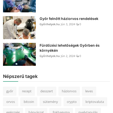
Győr felnőtt háziorvos rendelések
Győrihelyek.hu
Jún 3, 2024
0
Fürdőzési lehetőségek Győrben és
környékén
Győrihelyek.hu
Jún 2, 2024
0
Népszerű tagek
győr
recept
desszert
háziorvos
leves
orvos
bitcoin
sütemény
crypto
kriptovaluta
egészség
bányászat
fokhagyma
nyelvtanulás