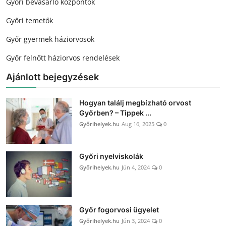
Győri bevásárló központok
Győri temetők
Győr gyermek háziorvosok
Győr felnőtt háziorvos rendelések
Ajánlott bejegyzések
Hogyan találj megbízható orvost
Győrben? – Tippek ...
Győrihelyek.hu
Aug 16, 2025
0
Győri nyelviskolák
Győrihelyek.hu
Jún 4, 2024
0
Győr fogorvosi ügyelet
Győrihelyek.hu
Jún 3, 2024
0