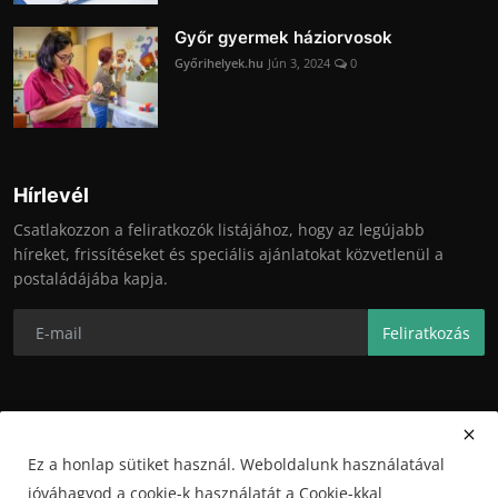
Győr gyermek háziorvosok
Győrihelyek.hu
Jún 3, 2024
0
Hírlevél
Csatlakozzon a feliratkozók listájához, hogy az legújabb
híreket, frissítéseket és speciális ajánlatokat közvetlenül a
postaládájába kapja.
Feliratkozás
Ez a honlap sütiket használ. Weboldalunk használatával
jóváhagyod a cookie-k használatát a Cookie-kkal