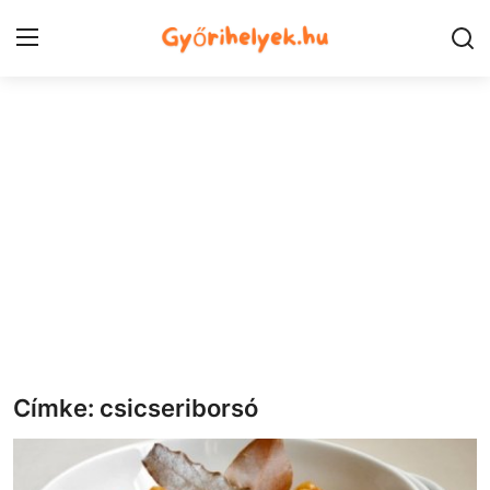
Kezdőlap
Győr városrészek
Kapcsolat
Város
Szórakozás
Egészség
Címke: csicseriborsó
Oktatás
Tech