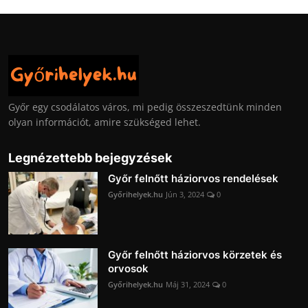
Győr egy csodálatos város, mi pedig összeszedtünk minden
olyan információt, amire szükséged lehet.
Legnézettebb bejegyzések
Győr felnőtt háziorvos rendelések
Győrihelyek.hu
Jún 3, 2024
0
Győr felnőtt háziorvos körzetek és
orvosok
Győrihelyek.hu
Máj 31, 2024
0