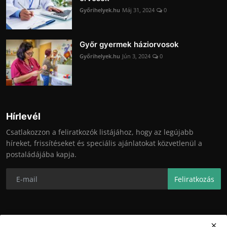
Győrihelyek.hu
Máj 31, 2024
0
Győr gyermek háziorvosok
Győrihelyek.hu
Jún 3, 2024
0
Hírlevél
Csatlakozzon a feliratkozók listájához, hogy az legújabb
híreket, frissítéseket és speciális ajánlatokat közvetlenül a
postaládájába kapja.
Feliratkozás