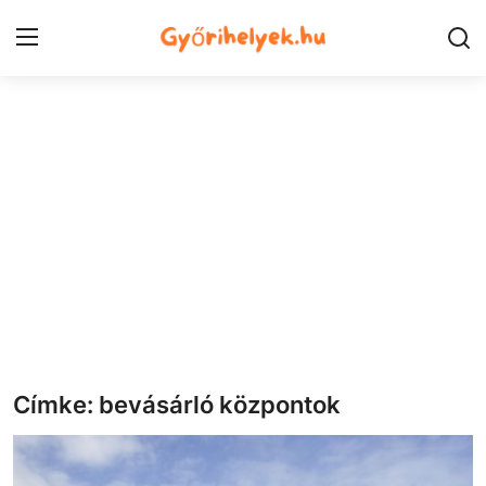
Kezdőlap
Győr városrészek
Kapcsolat
Város
Szórakozás
Egészség
Címke: bevásárló központok
Oktatás
Tech