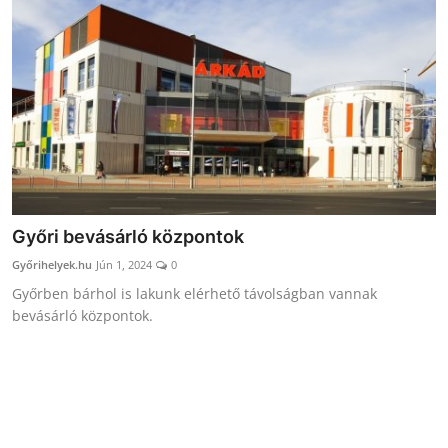
Receptek
Galéria
Győri bevásárló központok
Győrihelyek.hu
Jún 1, 2024
0
Győrben bárhol is lakunk elérhető távolságban vannak
bevásárló központok.