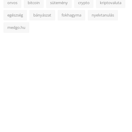
orvos
bitcoin
sütemény
crypto
kriptovaluta
egészség
bányászat
fokhagyma
nyelvtanulás
medgo.hu