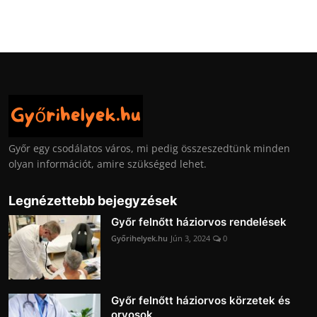
Győr egy csodálatos város, mi pedig összeszedtünk minden
olyan információt, amire szükséged lehet.
Legnézettebb bejegyzések
Győr felnőtt háziorvos rendelések
Győrihelyek.hu
Jún 3, 2024
0
Győr felnőtt háziorvos körzetek és
orvosok