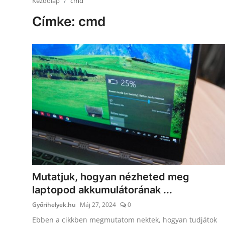
Kezdőlap
cmd
Receptek
Címke: cmd
Galéria
Mutatjuk, hogyan nézheted meg
laptopod akkumulátorának ...
Győrihelyek.hu
Máj 27, 2024
0
Ebben a cikkben megmutatom nektek, hogyan tudjátok