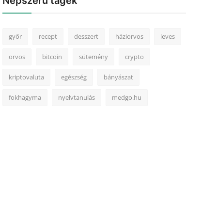
Népszerű tagek
győr
recept
desszert
háziorvos
leves
orvos
bitcoin
sütemény
crypto
kriptovaluta
egészség
bányászat
fokhagyma
nyelvtanulás
medgo.hu