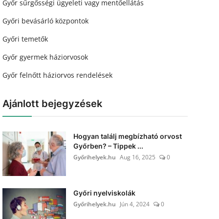
Győr sűrgősségi ügyeleti vagy mentőellátás
Győri bevásárló központok
Győri temetők
Győr gyermek háziorvosok
Győr felnőtt háziorvos rendelések
Ajánlott bejegyzések
Hogyan találj megbízható orvost
Győrben? – Tippek ...
Győrihelyek.hu
Aug 16, 2025
0
Győri nyelviskolák
Győrihelyek.hu
Jún 4, 2024
0