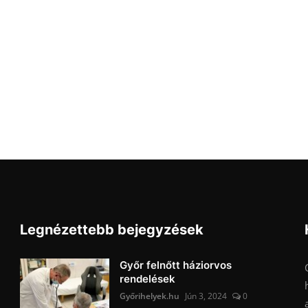
Legnézettebb bejegyzések
Győr felnőtt háziorvos
rendelések
Győrihelyek.hu
Jún 3, 2024
0