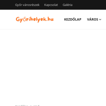
Győr városrészek
Kapcsolat
Galéria
KEZDŐLAP
VÁROS
Kezdőlap
Győr városrészek
Kapcsolat
Város
Szórakozás
Egészség
Oktatás
Tech