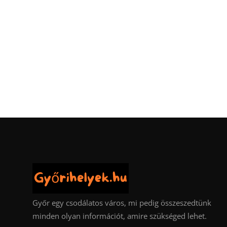
Győr egy csodálatos város, mi pedig összeszedtünk
minden olyan információt, amire szükséged lehet.