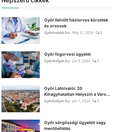
Népszerű cikkek
Győr felnőtt háziorvos körzetek
és orvosok
Győrihelyek.hu
Máj 31, 2024
0
Győr fogorvosi ügyelet
Győrihelyek.hu
Jún 3, 2024
0
Győr Látnivalói: 20
Kihagyhatatlan Helyszín a Váro...
Győrihelyek.hu
Jún 1, 2024
0
Győr sűrgősségi ügyeleti vagy
mentőellátás