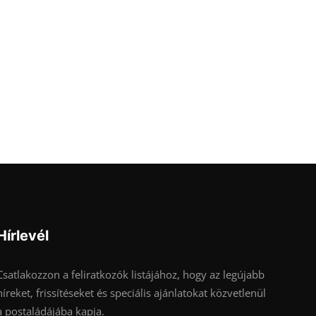
Hírlevél
Csatlakozzon a feliratkozók listájához, hogy az legújabb
híreket, frissítéseket és speciális ajánlatokat közvetlenül
a postaládájába kapja.