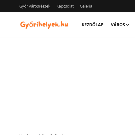
Győr városrészek
Kapcsolat
Galéria
KEZDŐLAP
VÁROS
Kezdőlap
Győr városrészek
Kapcsolat
Város
Szórakozás
Egészség
Oktatás
Tech