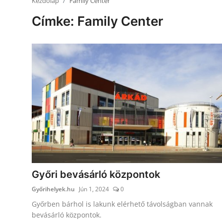
Kezdőlap
Family Center
Receptek
Címke: Family Center
Galéria
Győri bevásárló központok
Győrihelyek.hu
Jún 1, 2024
0
Győrben bárhol is lakunk elérhető távolságban vannak
bevásárló központok.