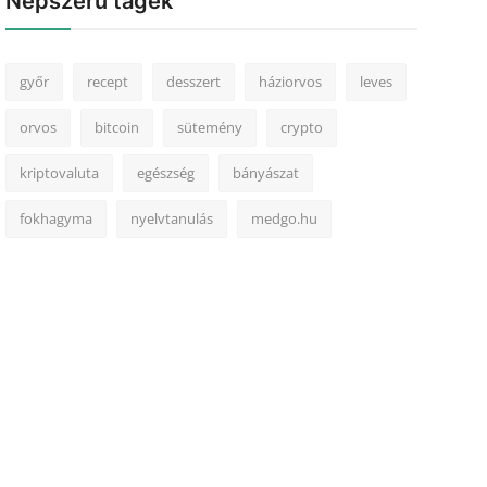
Népszerű tagek
győr
recept
desszert
háziorvos
leves
orvos
bitcoin
sütemény
crypto
kriptovaluta
egészség
bányászat
fokhagyma
nyelvtanulás
medgo.hu