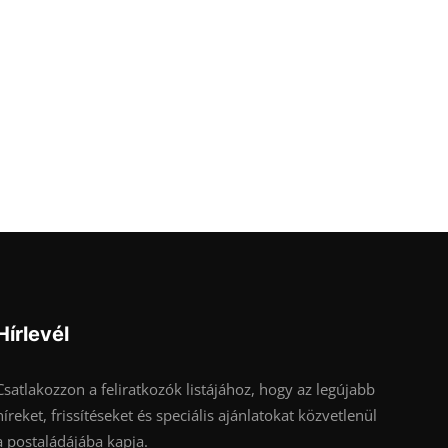
Hírlevél
Csatlakozzon a feliratkozók listájához, hogy az legújabb
híreket, frissítéseket és speciális ajánlatokat közvetlenül
a postaládájába kapja.