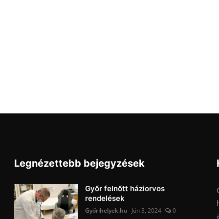
Legnézettebb bejegyzések
Győr felnőtt háziorvos
rendelések
Győrihelyek.hu
Jún 3, 2024
0