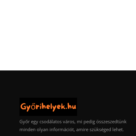
Győr egy csodálatos város, mi pedig összeszedtünk
minden olyan információt, amire szükséged lehet.