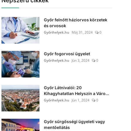
Népszerű cikkek
Győr felnőtt háziorvos körzetek
és orvosok
Győrihelyek.hu
Máj 31, 2024
0
Győr fogorvosi ügyelet
Győrihelyek.hu
Jún 3, 2024
0
Győr Látnivalói: 20
Kihagyhatatlan Helyszín a Váro...
Győrihelyek.hu
Jún 1, 2024
0
Győr sűrgősségi ügyeleti vagy
mentőellátás