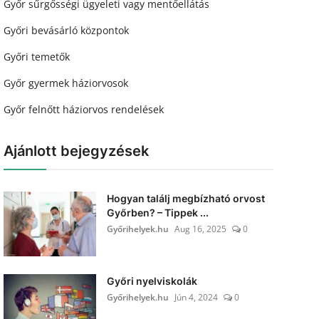
Győr sűrgősségi ügyeleti vagy mentőellátás
Győri bevásárló központok
Győri temetők
Győr gyermek háziorvosok
Győr felnőtt háziorvos rendelések
Ajánlott bejegyzések
Hogyan találj megbízható orvost
Győrben? – Tippek ...
Győrihelyek.hu
Aug 16, 2025
0
Győri nyelviskolák
Győrihelyek.hu
Jún 4, 2024
0