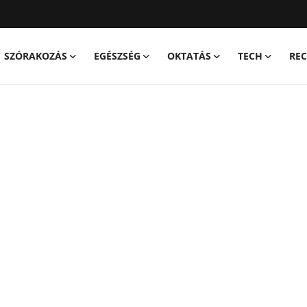
SZÓRAKOZÁS
EGÉSZSÉG
OKTATÁS
TECH
REC