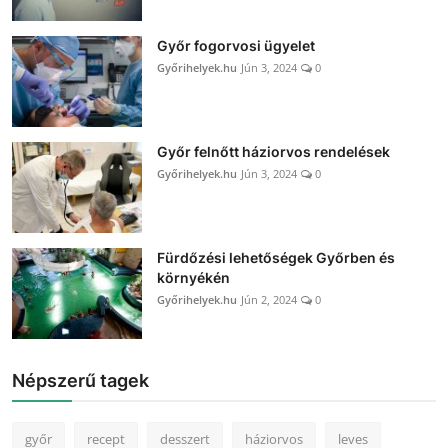
Győr fogorvosi ügyelet
Győrihelyek.hu
Jún 3, 2024
0
Győr felnőtt háziorvos rendelések
Győrihelyek.hu
Jún 3, 2024
0
Fürdőzési lehetőségek Győrben és
környékén
Győrihelyek.hu
Jún 2, 2024
0
Népszerű tagek
győr
recept
desszert
háziorvos
leves