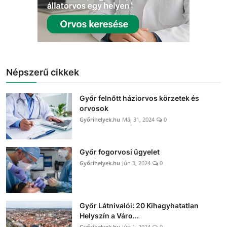
Népszerű cikkek
Győr felnőtt háziorvos körzetek és
orvosok
Győrihelyek.hu
Máj 31, 2024
0
Győr fogorvosi ügyelet
Győrihelyek.hu
Jún 3, 2024
0
Győr Látnivalói: 20 Kihagyhatatlan
Helyszín a Váro...
Győrihelyek.hu
Jún 1, 2024
0