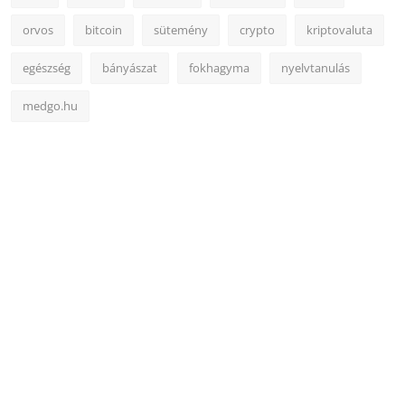
orvos
bitcoin
sütemény
crypto
kriptovaluta
egészség
bányászat
fokhagyma
nyelvtanulás
medgo.hu