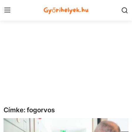
Kezdőlap
Győr városrészek
Kapcsolat
Város
Szórakozás
Egészség
Címke: fogorvos
Oktatás
Tech