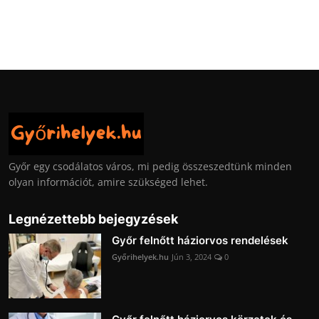
Győr egy csodálatos város, mi pedig összeszedtünk minden
olyan információt, amire szükséged lehet.
Legnézettebb bejegyzések
Győr felnőtt háziorvos rendelések
Győrihelyek.hu
Jún 3, 2024
0