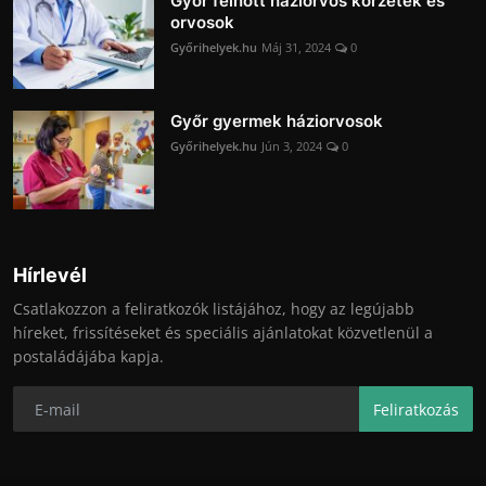
Győr felnőtt háziorvos körzetek és
orvosok
Győrihelyek.hu
Máj 31, 2024
0
Győr gyermek háziorvosok
Győrihelyek.hu
Jún 3, 2024
0
Hírlevél
Csatlakozzon a feliratkozók listájához, hogy az legújabb
híreket, frissítéseket és speciális ajánlatokat közvetlenül a
postaládájába kapja.
Feliratkozás