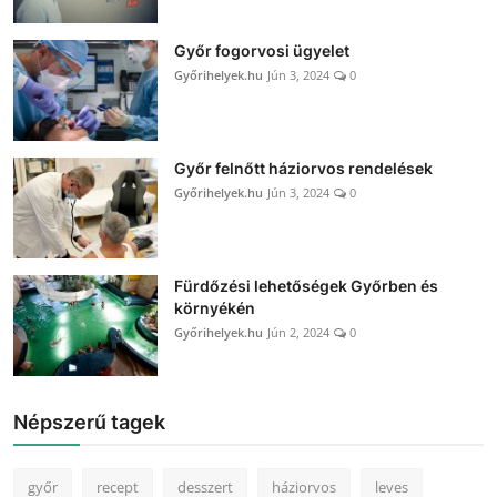
Győr fogorvosi ügyelet
Győrihelyek.hu
Jún 3, 2024
0
Győr felnőtt háziorvos rendelések
Győrihelyek.hu
Jún 3, 2024
0
Fürdőzési lehetőségek Győrben és
környékén
Győrihelyek.hu
Jún 2, 2024
0
Népszerű tagek
győr
recept
desszert
háziorvos
leves