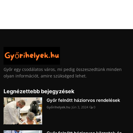
Győr egy csodálatos város, mi pedig összeszedtünk minden
olyan információt, amire szükséged lehet.
Legnézettebb bejegyzések
Győr felnőtt háziorvos rendelések
Győrihelyek.hu
Jún 3, 2024
0