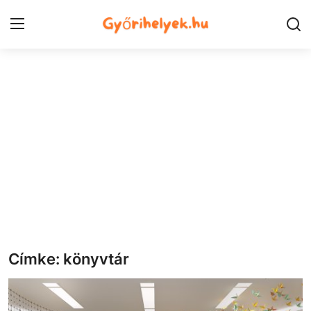
Kezdőlap
Győr városrészek
Kapcsolat
Város
Szórakozás
Egészség
Címke: könyvtár
Oktatás
Tech