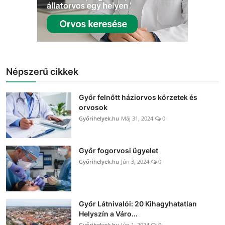
Népszerű cikkek
Győr felnőtt háziorvos körzetek és
orvosok
Győrihelyek.hu
Máj 31, 2024
0
Győr fogorvosi ügyelet
Győrihelyek.hu
Jún 3, 2024
0
Győr Látnivalói: 20 Kihagyhatatlan
Helyszín a Váro...
Győrihelyek.hu
Jún 1, 2024
0