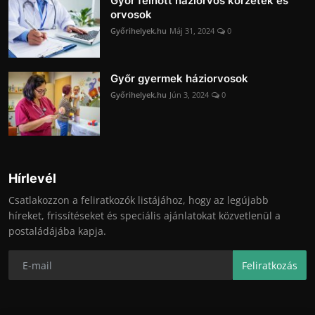
Győr felnőtt háziorvos körzetek és
orvosok
Győrihelyek.hu
Máj 31, 2024
0
Győr gyermek háziorvosok
Győrihelyek.hu
Jún 3, 2024
0
Hírlevél
Csatlakozzon a feliratkozók listájához, hogy az legújabb
híreket, frissítéseket és speciális ajánlatokat közvetlenül a
postaládájába kapja.
Feliratkozás