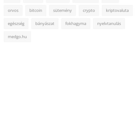
orvos
bitcoin
sütemény
crypto
kriptovaluta
egészség
bányászat
fokhagyma
nyelvtanulás
medgo.hu