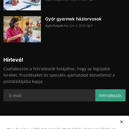
Győr gyermek háziorvosok
Győrihelyek.hu
Jún 3, 2024
0
Hírlevél
Csatlakozzon a feliratkozók listájához, hogy az legújabb
híreket, frissítéseket és speciális ajánlatokat közvetlenül a
postaládájába kapja.
Feliratkozás