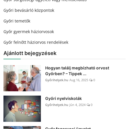
Győri bevásárló központok
Győri temetők
Győr gyermek háziorvosok
Győr felnőtt háziorvos rendelések
Ajánlott bejegyzések
Hogyan találj megbízható orvost
Győrben? – Tippek ...
Győrihelyek.hu
Aug 16, 2025
0
Győri nyelviskolák
Győrihelyek.hu
Jún 4, 2024
0
Győr fogorvosi ügyelet