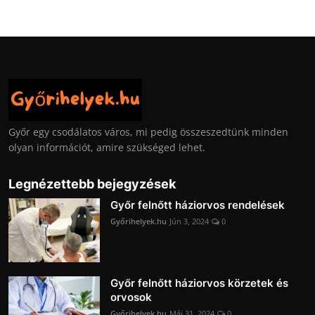
Győr egy csodálatos város, mi pedig összeszedtünk minden
olyan információt, amire szükséged lehet.
Legnézettebb bejegyzések
Győr felnőtt háziorvos rendelések
Győrihelyek.hu
Jún 3, 2024
0
Győr felnőtt háziorvos körzetek és
orvosok
Győrihelyek.hu
Máj 31, 2024
0