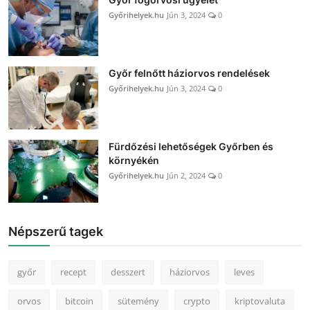
Győrihelyek.hu
Jún 3, 2024
0
Győr felnőtt háziorvos rendelések
Győrihelyek.hu
Jún 3, 2024
0
Fürdőzési lehetőségek Győrben és
környékén
Győrihelyek.hu
Jún 2, 2024
0
Népszerű tagek
győr
recept
desszert
háziorvos
leves
orvos
bitcoin
sütemény
crypto
kriptovaluta