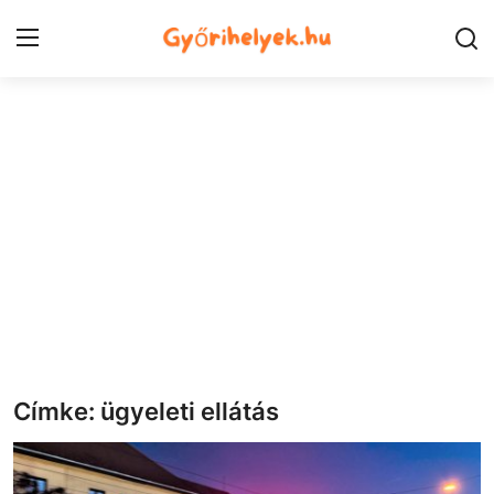
Kezdőlap
Győr városrészek
Kapcsolat
Város
Szórakozás
Egészség
Címke: ügyeleti ellátás
Oktatás
Tech