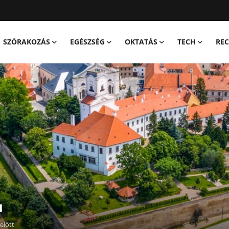
SZÓRAKOZÁS
EGÉSZSÉG
OKTATÁS
TECH
REC
u
előtt