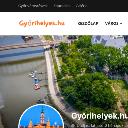
Győr városrészek
Kapcsolat
Galéria
KEZDŐLAP
VÁROS
Kezdőlap
Győr városrészek
Kapcsolat
Város
Szórakozás
Egészség
Oktatás
Győrihelyek.h
Tech
Utoljára látható: 8 hónapok ez