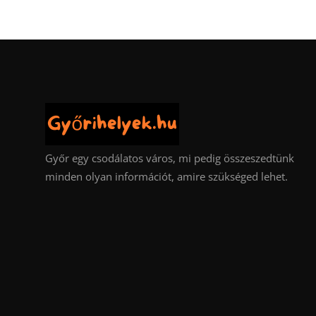
Győr egy csodálatos város, mi pedig összeszedtünk
minden olyan információt, amire szükséged lehet.