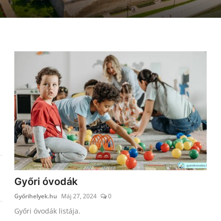
Győri óvodák
Győrihelyek.hu
Máj 27, 2024
0
Győri óvodák listája.