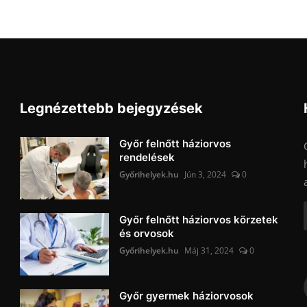
Legnézettebb bejegyzések
Győr felnőtt háziorvos
rendelések
Győrihelyek.hu
Jún 3, 2024
0
Győr felnőtt háziorvos körzetek
és orvosok
Győrihelyek.hu
Máj 31, 2024
0
Győr gyermek háziorvosok