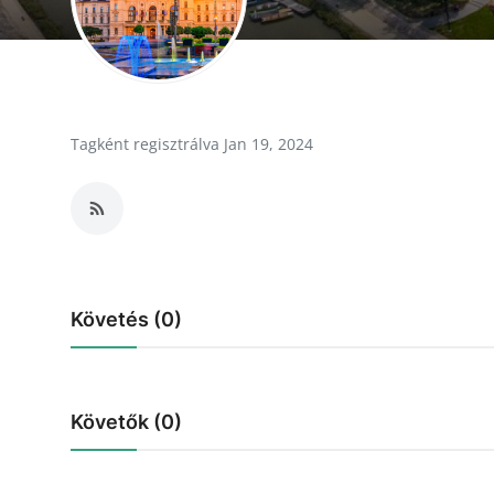
Receptek
Galéria
Tagként regisztrálva Jan 19, 2024
Követés (0)
Követők (0)