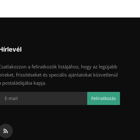
Hírlevél
Csatlakozzon a feliratkozók listájához, hogy az legújabb
híreket, frissítéseket és speciális ajánlatokat közvetlenül
a postaládájába kapja.
Feliratkozás