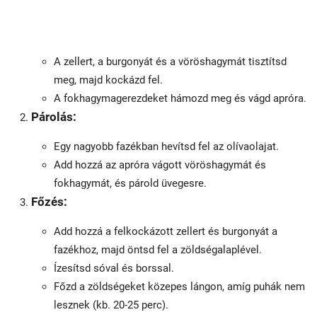
A zellert, a burgonyát és a vöröshagymát tisztítsd
meg, majd kockázd fel.
A fokhagymagerezdeket hámozd meg és vágd apróra.
Párolás:
Egy nagyobb fazékban hevítsd fel az olívaolajat.
Add hozzá az apróra vágott vöröshagymát és
fokhagymát, és párold üvegesre.
Főzés:
Add hozzá a felkockázott zellert és burgonyát a
fazékhoz, majd öntsd fel a zöldségalaplével.
Ízesítsd sóval és borssal.
Főzd a zöldségeket közepes lángon, amíg puhák nem
lesznek (kb. 20-25 perc).