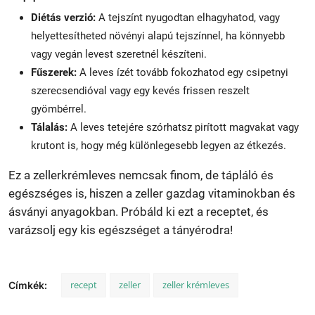
Diétás verzió:
A tejszínt nyugodtan elhagyhatod, vagy
helyettesítheted növényi alapú tejszínnel, ha könnyebb
vagy vegán levest szeretnél készíteni.
Fűszerek:
A leves ízét tovább fokozhatod egy csipetnyi
szerecsendióval vagy egy kevés frissen reszelt
gyömbérrel.
Tálalás:
A leves tetejére szórhatsz pirított magvakat vagy
krutont is, hogy még különlegesebb legyen az étkezés.
Ez a zellerkrémleves nemcsak finom, de tápláló és
egészséges is, hiszen a zeller gazdag vitaminokban és
ásványi anyagokban. Próbáld ki ezt a receptet, és
varázsolj egy kis egészséget a tányérodra!
recept
zeller
zeller krémleves
Címkék: