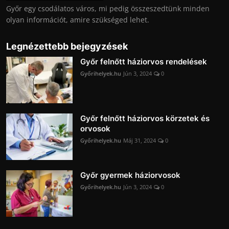
Győr egy csodálatos város, mi pedig összeszedtünk minden
olyan információt, amire szükséged lehet.
Legnézettebb bejegyzések
Győr felnőtt háziorvos rendelések
Győrihelyek.hu
Jún 3, 2024
0
Győr felnőtt háziorvos körzetek és
orvosok
Győrihelyek.hu
Máj 31, 2024
0
Győr gyermek háziorvosok
Győrihelyek.hu
Jún 3, 2024
0