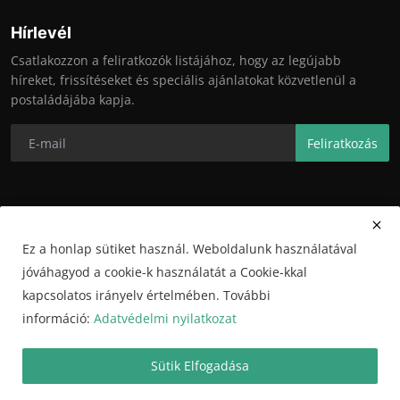
Hírlevél
Csatlakozzon a feliratkozók listájához, hogy az legújabb
híreket, frissítéseket és speciális ajánlatokat közvetlenül a
postaládájába kapja.
Feliratkozás
Ez a honlap sütiket használ. Weboldalunk használatával
jóváhagyod a cookie-k használatát a Cookie-kkal
kapcsolatos irányelv értelmében. További
információ:
Adatvédelmi nyilatkozat
Copyright © 2024 Győrihelyek.hu
Sütik Elfogadása
Általános felhasználási feltételek