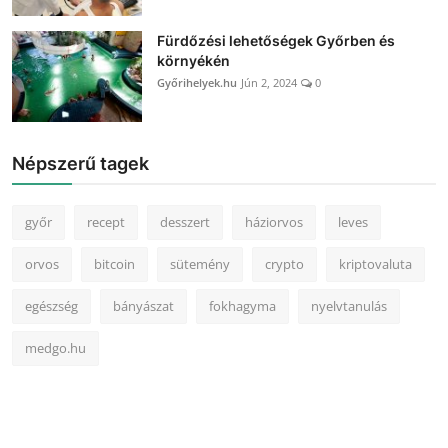
Fürdőzési lehetőségek Győrben és
környékén
Győrihelyek.hu
Jún 2, 2024
0
Népszerű tagek
győr
recept
desszert
háziorvos
leves
orvos
bitcoin
sütemény
crypto
kriptovaluta
egészség
bányászat
fokhagyma
nyelvtanulás
medgo.hu