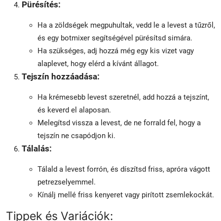
Pürésítés:
Ha a zöldségek megpuhultak, vedd le a levest a tűzről,
és egy botmixer segítségével pürésítsd simára.
Ha szükséges, adj hozzá még egy kis vizet vagy
alaplevet, hogy elérd a kívánt állagot.
Tejszín hozzáadása:
Ha krémesebb levest szeretnél, add hozzá a tejszínt,
és keverd el alaposan.
Melegítsd vissza a levest, de ne forrald fel, hogy a
tejszín ne csapódjon ki.
Tálalás:
Tálald a levest forrón, és díszítsd friss, apróra vágott
petrezselyemmel.
Kínálj mellé friss kenyeret vagy pirított zsemlekockát.
Tippek és Variációk: