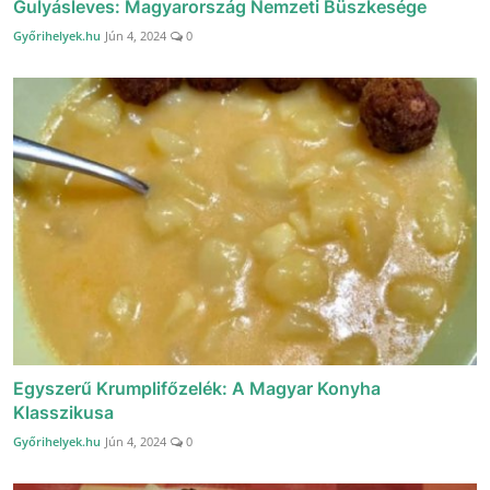
Gulyásleves: Magyarország Nemzeti Büszkesége
Győrihelyek.hu
Jún 4, 2024
0
Egyszerű Krumplifőzelék: A Magyar Konyha
Klasszikusa
Győrihelyek.hu
Jún 4, 2024
0