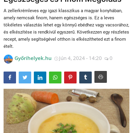
Receptek
A zellerkrémleves egy igazi klasszikus a magyar konyhában,
amely nemcsak finom, hanem egészséges is. Ez a leves
Galéria
tökéletes választás lehet egy könnyű ebédhez vagy vacsorához,
és elkészítése is rendkívül egyszerű. Következzen egy részletes
recept, amely segítségével otthon is elkészítheted ezt a finom
ételt.
Győrihelyek.hu
Jún 4, 2024 - 14:20
0