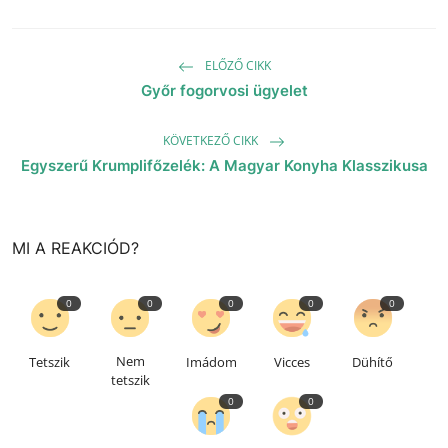
ELŐZŐ CIKK
Győr fogorvosi ügyelet
KÖVETKEZŐ CIKK
Egyszerű Krumplifőzelék: A Magyar Konyha Klasszikusa
MI A REAKCIÓD?
0
0
0
0
0
Nem
Tetszik
Imádom
Vicces
Dühítő
tetszik
0
0