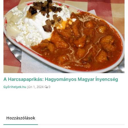
A Harcsapaprikás: Hagyományos Magyar Ínyencség
Győrihelyek.hu
Jún 1, 2024
0
Hozzászólások