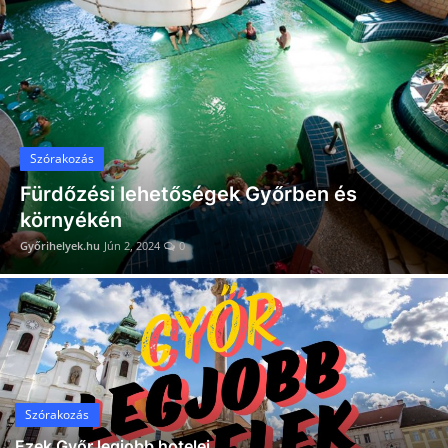
Hogyan találj megbízható orvost Győrben? – Tippek és online keresési lehetőségek
Receptek
Győri nyelviskolák
Galéria
Szórakozás
Fürdőzési lehetőségek Győrben és
környékén
Győrihelyek.hu
Jún 2, 2024
0
Szórakozás
Ezek Győr legjobb hotelei