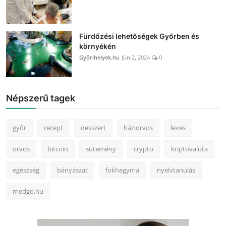
Fürdőzési lehetőségek Győrben és
környékén
Győrihelyek.hu
Jún 2, 2024
0
Népszerű tagek
győr
recept
desszert
háziorvos
leves
orvos
bitcoin
sütemény
crypto
kriptovaluta
egészség
bányászat
fokhagyma
nyelvtanulás
medgo.hu