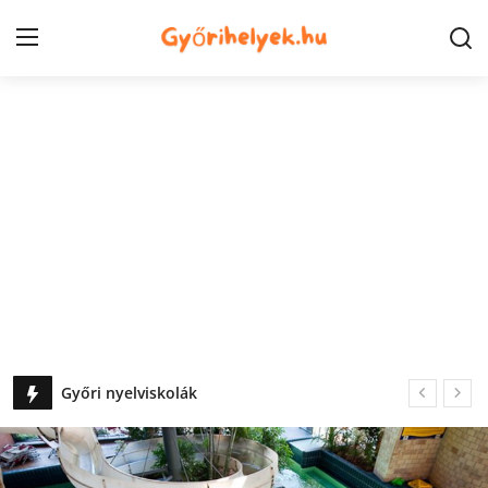
Kezdőlap
Győr városrészek
Kapcsolat
Város
Szórakozás
Egészség
Győr gyermek háziorvosok
Fürdőzési lehetőségek Győrben és környékén
Oktatás
Győr Látnivalói: 20 Kihagyhatatlan Helyszín a Városban
Tech