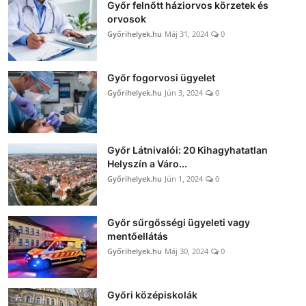
Győr felnőtt háziorvos körzetek és
orvosok
Győrihelyek.hu
Máj 31, 2024
0
Győr fogorvosi ügyelet
Győrihelyek.hu
Jún 3, 2024
0
Győr Látnivalói: 20 Kihagyhatatlan
Helyszín a Váro...
Győrihelyek.hu
Jún 1, 2024
0
Győr sűrgősségi ügyeleti vagy
mentőellátás
Győrihelyek.hu
Máj 30, 2024
0
Győri középiskolák