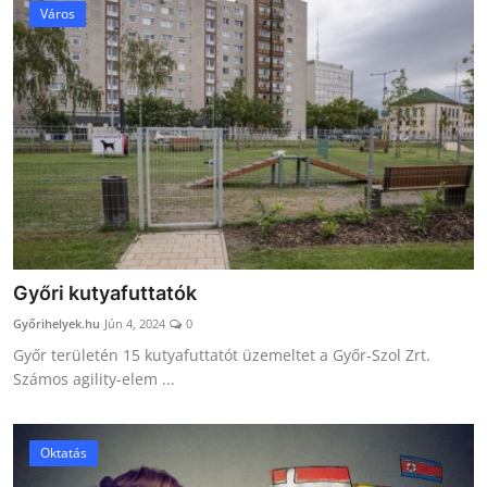
Város
Győri kutyafuttatók
Győrihelyek.hu
Jún 4, 2024
0
Győr területén 15 kutyafuttatót üzemeltet a Győr-Szol Zrt.
Számos agility-elem ...
Oktatás