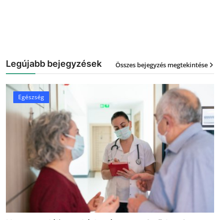
Legújabb bejegyzések
Összes bejegyzés megtekintése
12
Egészség