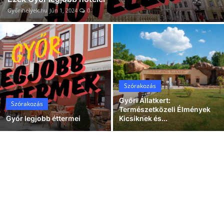
Győrihelyek.hu
Jún 1, 2024
0
Szórakozás
Győri Állatkert:
Szórakozás
Természetközeli Élmények
Győr legjobb éttermei
Kicsiknek és...