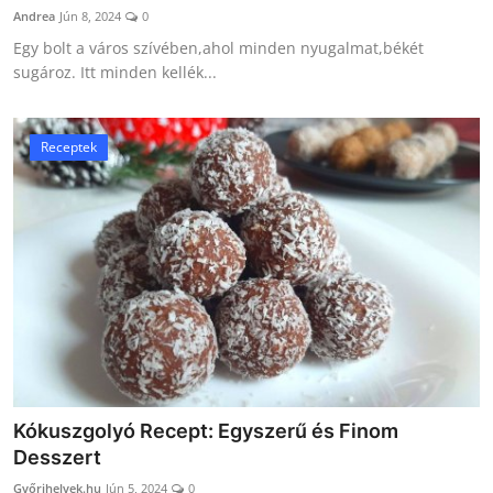
Andrea
Jún 8, 2024
0
Egy bolt a város szívében,ahol minden nyugalmat,békét
sugároz. Itt minden kellék...
Receptek
Kókuszgolyó Recept: Egyszerű és Finom
Desszert
Győrihelyek.hu
Jún 5, 2024
0