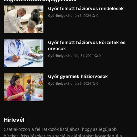
Győr felnőtt háziorvos rendelések
Győrihelyek.hu
Jún 3, 2024
0
Győr felnőtt háziorvos körzetek és
orvosok
Győrihelyek.hu
Máj 31, 2024
0
Győr gyermek háziorvosok
Győrihelyek.hu
Jún 3, 2024
0
Hírlevél
Csatlakozzon a feliratkozók listájához, hogy az legújabb
híreket, frissítéseket és speciális ajánlatokat közvetlenül a