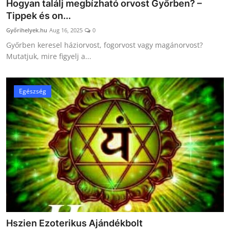
Hogyan találj megbízható orvost Győrben? –
Tippek és on...
Győrihelyek.hu
Aug 16, 2025
0
Győrben keresel háziorvost, fogorvost vagy magánorvost?
Mutatjuk, mire figyelj a...
Egészség
Hszien Ezoterikus Ajándékbolt