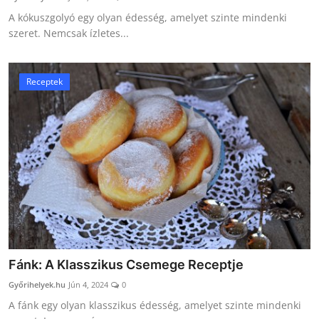
A kókuszgolyó egy olyan édesség, amelyet szinte mindenki
szeret. Nemcsak ízletes...
Receptek
Fánk: A Klasszikus Csemege Receptje
Győrihelyek.hu
Jún 4, 2024
0
A fánk egy olyan klasszikus édesség, amelyet szinte mindenki