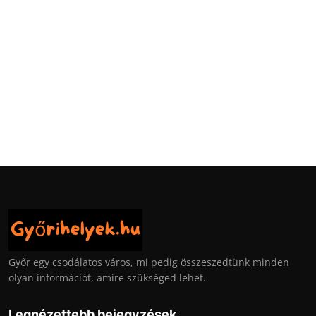
Győr egy csodálatos város, mi pedig összeszedtünk minden
olyan információt, amire szükséged lehet.
Legnézettebb bejegyzések