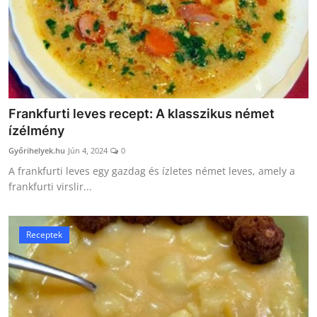
Frankfurti leves recept: A klasszikus német
ízélmény
Győrihelyek.hu
Jún 4, 2024
0
A frankfurti leves egy gazdag és ízletes német leves, amely a
frankfurti virslir...
Receptek